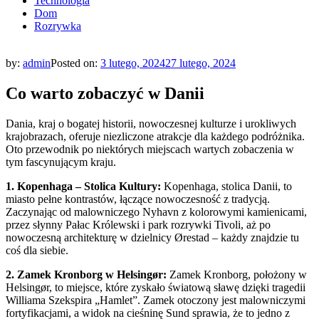
Technologia
Dom
Rozrywka
by:
admin
Posted on:
3 lutego, 2024
27 lutego, 2024
Co warto zobaczyć w Danii
Dania, kraj o bogatej historii, nowoczesnej kulturze i urokliwych
krajobrazach, oferuje niezliczone atrakcje dla każdego podróżnika.
Oto przewodnik po niektórych miejscach wartych zobaczenia w
tym fascynującym kraju.
1. Kopenhaga – Stolica Kultury:
Kopenhaga, stolica Danii, to
miasto pełne kontrastów, łączące nowoczesność z tradycją.
Zaczynając od malowniczego Nyhavn z kolorowymi kamienicami,
przez słynny Pałac Królewski i park rozrywki Tivoli, aż po
nowoczesną architekturę w dzielnicy Ørestad – każdy znajdzie tu
coś dla siebie.
2. Zamek Kronborg w Helsingør:
Zamek Kronborg, położony w
Helsingør, to miejsce, które zyskało światową sławę dzięki tragedii
Williama Szekspira „Hamlet”. Zamek otoczony jest malowniczymi
fortyfikacjami, a widok na cieśninę Sund sprawia, że to jedno z