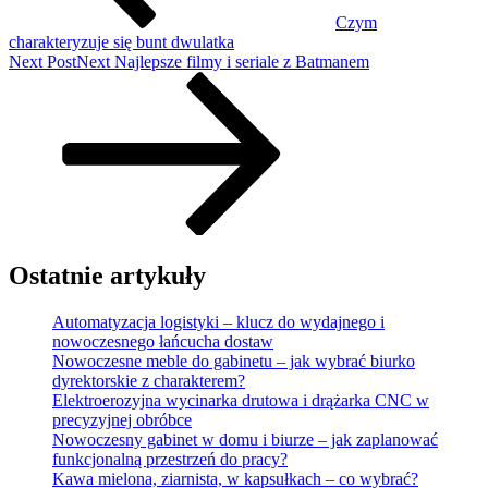
Czym
charakteryzuje się bunt dwulatka
Next Post
Next
Najlepsze filmy i seriale z Batmanem
Ostatnie artykuły
Automatyzacja logistyki – klucz do wydajnego i
nowoczesnego łańcucha dostaw
Nowoczesne meble do gabinetu – jak wybrać biurko
dyrektorskie z charakterem?
Elektroerozyjna wycinarka drutowa i drążarka CNC w
precyzyjnej obróbce
Nowoczesny gabinet w domu i biurze – jak zaplanować
funkcjonalną przestrzeń do pracy?
Kawa mielona, ziarnista, w kapsułkach – co wybrać?