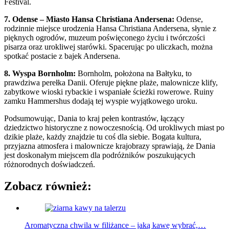
Festival.
7. Odense – Miasto Hansa Christiana Andersena:
Odense,
rodzinnie miejsce urodzenia Hansa Christiana Andersena, słynie z
pięknych ogrodów, muzeum poświęconego życiu i twórczości
pisarza oraz urokliwej starówki. Spacerując po uliczkach, można
spotkać postacie z bajek Andersena.
8. Wyspa Bornholm:
Bornholm, położona na Bałtyku, to
prawdziwa perełka Danii. Oferuje piękne plaże, malownicze klify,
zabytkowe wioski rybackie i wspaniałe ścieżki rowerowe. Ruiny
zamku Hammershus dodają tej wyspie wyjątkowego uroku.
Podsumowując, Dania to kraj pełen kontrastów, łączący
dziedzictwo historyczne z nowoczesnością. Od urokliwych miast po
dzikie plaże, każdy znajdzie tu coś dla siebie. Bogata kultura,
przyjazna atmosfera i malownicze krajobrazy sprawiają, że Dania
jest doskonałym miejscem dla podróżników poszukujących
różnorodnych doświadczeń.
Zobacz również:
Aromatyczna chwila w filiżance – jaką kawę wybrać,…