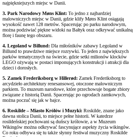
najpiękniejszych miejsc w Danii.
3. Park Narodowy Møns Klint:
To jedno z najbardziej
malowniczych miejsc w Danii, gdzie klify Møns Klint osiągają
wysokość nawet 128 metrów. Spacerując po parku narodowym,
można podziwiać piękne widoki na Bałtyk oraz odkrywać unikalną
florę i faunę tego obszaru.
4. Legoland w Billund:
Dla miłośników zabawy Legoland w
Billund to prawdziwe miejsce rozrywki. To jeden z największych
parków tematycznych na świecie, gdzie setki milionów klocków
LEGO ożywają w postaci imponujących konstrukcji i atrakcji dla
dzieci i dorosłych.
5. Zamek Frederiksborg w Hillerød:
Zamek Frederiksborg to
arcydzieło architektury renesansowej, otoczone malowniczym
parkiem. To muzeum narodowe, które przechowuje bogate zbiory
związane z historią Danii. Spacerując po ogrodach zamkowych,
można poczuć się jak w bajce.
6. Roskilde – Miasto Królów i Muzyki:
Roskilde, znane jako
dawna stolica Danii, to miejsce pełne historii. W katedrze
rosildeńskiej pochowani są duńscy królowie, a w Muzeum
Wikingów można odkrywać fascynujące aspekty życia wikingów.
Co roku odbywa się tu także słynny festiwal muzyczny Roskilde